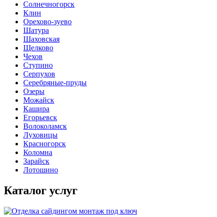
Солнечногорск
Клин
Орехово-зуево
Шатура
Шаховская
Щелково
Чехов
Ступино
Серпухов
Серебряные-пруды
Озеры
Можайск
Кашира
Егорьевск
Волоколамск
Луховицы
Красногорск
Коломна
Зарайск
Лотошино
Каталог услуг