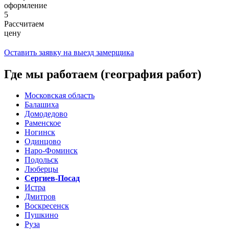
оформление
5
Рассчитаем
цену
Оставить заявку на выезд замерщика
Где мы работаем (география работ)
Московская область
Балашиха
Домодедово
Раменское
Ногинск
Одинцово
Наро-Фоминск
Подольск
Люберцы
Сергиев-Посад
Истра
Дмитров
Воскресенск
Пушкино
Руза