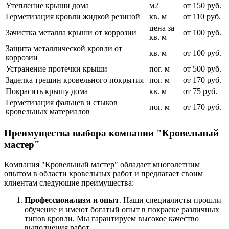
Утепление крыши дома
м2
от 150 руб.
Герметизация кровли жидкой резиной
кв. м
от 110 руб.
цена за
Зачистка металла крыши от коррозии
от 100 руб.
кв. м
Защита металлической кровли от
кв. м
от 100 руб.
коррозии
Устранение протечки крыши
пог. м
от 500 руб.
Заделка трещин кровельного покрытия
пог. м
от 170 руб.
Покрасить крышу дома
кв. м
от 75 руб.
Герметизация фальцев и стыков
пог. м
от 170 руб.
кровельных материалов
Преимущества выбора компании "Кровельный
мастер"
Компания "Кровельный мастер" обладает многолетним
опытом в области кровельных работ и предлагает своим
клиентам следующие преимущества:
Профессионализм и опыт
. Наши специалисты прошли
обучение и имеют богатый опыт в покраске различных
типов кровли. Мы гарантируем высокое качество
выполнения работ.